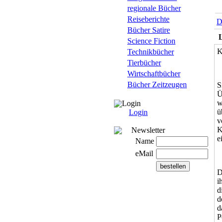
regionale Bücher
Reiseberichte
D
Bücher Satire
Science Fiction
K
Technikbücher
Tierbücher
Wirtschaftbücher
Bücher Zeitzeugen
S
Ü
w
Login
ü
Login
v
K
Newsletter
e
Name
eMail
D
i
d
d
d
P