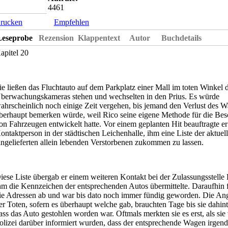
4461
rucken
Empfehlen
Leseprobe
Rezension
Klappentext
Autor
Buchdetails
apitel 20
ie ließen das Fluchtauto auf dem Parkplatz einer Mall im toten Winkel 
berwachungskameras stehen und wechselten in den Prius. Es würde
ahrscheinlich noch einige Zeit vergehen, bis jemand den Verlust des 
berhaupt bemerken würde, weil Rico seine eigene Methode für die Be
on Fahrzeugen entwickelt hatte. Vor einem geplanten Hit beauftragte er
ontaktperson in der städtischen Leichenhalle, ihm eine Liste der aktuell
ingelieferten allein lebenden Verstorbenen zukommen zu lassen.
iese Liste übergab er einem weiteren Kontakt bei der Zulassungsstell
hm die Kennzeichen der entsprechenden Autos übermittelte. Daraufhin 
ie Adressen ab und war bis dato noch immer fündig geworden. Die An
er Toten, sofern es überhaupt welche gab, brauchten Tage bis sie dahin
ass das Auto gestohlen worden war. Oftmals merkten sie es erst, als sie
olizei darüber informiert wurden, dass der entsprechende Wagen irgen