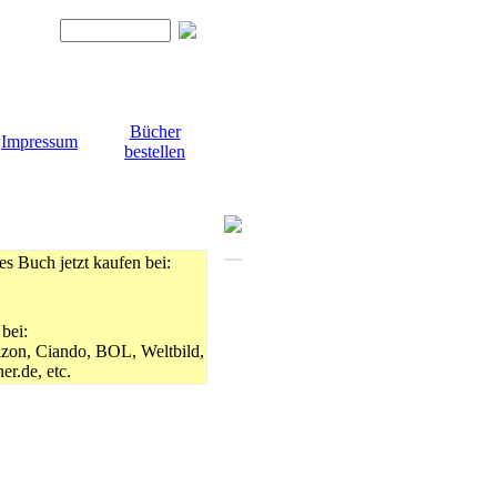
Bücher
Impressum
bestellen
es Buch jetzt kaufen bei:
 bei:
on, Ciando, BOL, Weltbild,
er.de, etc.