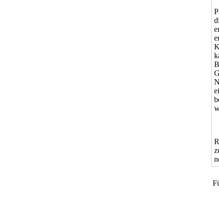
P
d
e
e
K
k
B
G
N
e
b
w
R
z
n
Fü