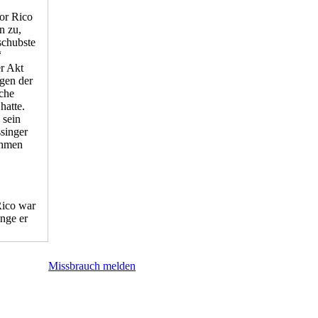
vor Rico
n zu,
schubste
“
er Akt
egen der
iche
hatte.
 sein
ssinger
ehmen
Rico war
nge er
Missbrauch melden