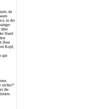
ssen, da
hauen
co, in der
ssinger
g über
 der Hand
lten
ne Hast
den Kopf,
o gar
toten
e nichts?“
er die
zisten.