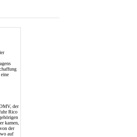
der
Wagens
schaffung
 eine
e DMV, der
fuhr Rico
gehörigen
ter kamen,
 von der
dwo auf