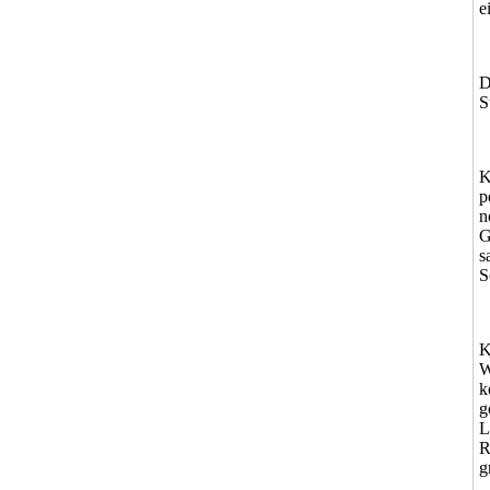
e
D
S
K
p
n
G
s
S
K
W
k
g
L
R
g