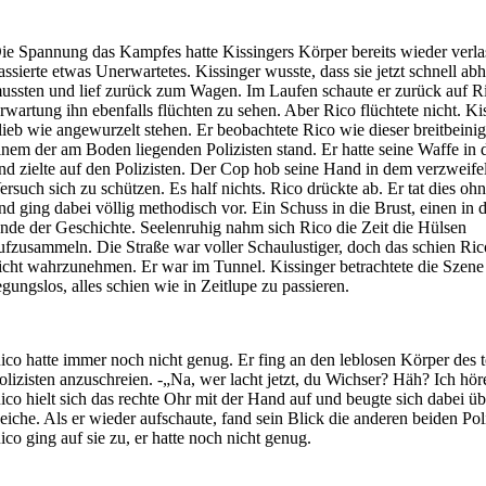
ie Spannung das Kampfes hatte Kissingers Körper bereits wieder verla
assierte etwas Unerwartetes. Kissinger wusste, dass sie jetzt schnell ab
ussten und lief zurück zum Wagen. Im Laufen schaute er zurück auf Ri
rwartung ihn ebenfalls flüchten zu sehen. Aber Rico flüchtete nicht. Ki
lieb wie angewurzelt stehen. Er beobachtete Rico wie dieser breitbeini
inem der am Boden liegenden Polizisten stand. Er hatte seine Waffe in
nd zielte auf den Polizisten. Der Cop hob seine Hand in dem verzweife
ersuch sich zu schützen. Es half nichts. Rico drückte ab. Er tat dies oh
nd ging dabei völlig methodisch vor. Ein Schuss in die Brust, einen in 
nde der Geschichte. Seelenruhig nahm sich Rico die Zeit die Hülsen
ufzusammeln. Die Straße war voller Schaulustiger, doch das schien Ric
icht wahrzunehmen. Er war im Tunnel. Kissinger betrachtete die Szene
egungslos, alles schien wie in Zeitlupe zu passieren.
ico hatte immer noch nicht genug. Er fing an den leblosen Körper des 
olizisten anzuschreien. -„Na, wer lacht jetzt, du Wichser? Häh? Ich hör
ico hielt sich das rechte Ohr mit der Hand auf und beugte sich dabei üb
eiche. Als er wieder aufschaute, fand sein Blick die anderen beiden Poli
ico ging auf sie zu, er hatte noch nicht genug.