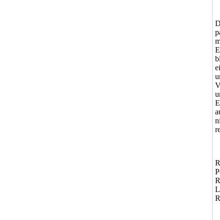
D
p
m
E
b
e
u
V
u
E
a
n
r
R
P
R
L
R