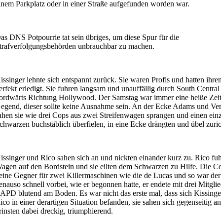
inem Parkplatz oder in einer Straße aufgefunden worden war.
as DNS Potpourrie tat sein übriges, um diese Spur für die
trafverfolgungsbehörden unbrauchbar zu machen.
issinger lehnte sich entspannt zurück. Sie waren Profis und hatten ihre
erfekt erledigt. Sie fuhren langsam und unauffällig durch South Central
ordwärts Richtung Hollywood. Der Samstag war immer eine heiße Zeit 
egend, dieser sollte keine Ausnahme sein. An der Ecke Adams und Ve
ahen sie wie drei Cops aus zwei Streifenwagen sprangen und einen ein
chwarzen buchstäblich überfielen, in eine Ecke drängten und übel zuric
issinger und Rico sahen sich an und nickten einander kurz zu. Rico fu
agen auf den Bordstein und sie eilten dem Schwarzen zu Hilfe. Die C
eine Gegner für zwei Killermaschinen wie die de Lucas und so war de
enauso schnell vorbei, wie er begonnen hatte, er endete mit drei Mitgli
APD blutend am Boden. Es war nicht das erste mal, dass sich Kissinge
ico in einer derartigen Situation befanden, sie sahen sich gegenseitig a
rinsten dabei dreckig, triumphierend.