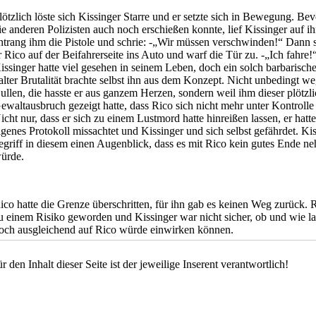
lötzlich löste sich Kissinger Starre und er setzte sich in Bewegung. Be
ie anderen Polizisten auch noch erschießen konnte, lief Kissinger auf ih
ntrang ihm die Pistole und schrie: -„Wir müssen verschwinden!“ Dann 
r Rico auf der Beifahrerseite ins Auto und warf die Tür zu. -„Ich fahre!
issinger hatte viel gesehen in seinem Leben, doch ein solch barbarisch
alter Brutalität brachte selbst ihn aus dem Konzept. Nicht unbedingt w
ullen, die hasste er aus ganzem Herzen, sondern weil ihm dieser plötzl
ewaltausbruch gezeigt hatte, dass Rico sich nicht mehr unter Kontrolle 
icht nur, dass er sich zu einem Lustmord hatte hinreißen lassen, er hatte
igenes Protokoll missachtet und Kissinger und sich selbst gefährdet. Ki
egriff in diesem einen Augenblick, dass es mit Rico kein gutes Ende n
ürde.
ico hatte die Grenze überschritten, für ihn gab es keinen Weg zurück. 
u einem Risiko geworden und Kissinger war nicht sicher, ob und wie la
och ausgleichend auf Rico würde einwirken können.
r den Inhalt dieser Seite ist der jeweilige Inserent verantwortlich!