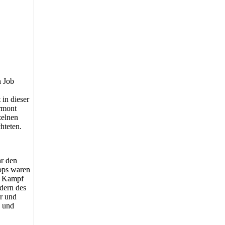
n Job
in dieser
rmont
zelnen
hteten.
hr den
ops waren
r Kampf
edern des
r und
n und