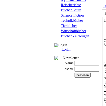
Reiseberichte
D
Bücher Satire
Science Fiction
T
Technikbücher
Tierbücher
Wirtschaftbücher
Bücher Zeitzeugen
G
M
Login
Login
Newsletter
„
Name
s
eMail
„
„
A
„
M
w
e
D
„