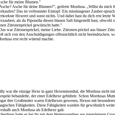
sche für meine Blumen."
Asche? Asche für deine Blumen?", geiferte Mordusa. „Willst du mich
erkaufen? Das ist verbrannter Eintopf. Ein misslungener Zauber-spruch
erkorkste Hexerei und sonst nichts. Und dabei hast du dich erst letzte
erzaubert, als du Piponella diesen blauen Saft hingestellt hast, obwohl s
inen Zitronenprickel gewünscht hatte."
Das war Zitronenprickel, meine Liebe. Zitronen-prickel aus blauer Zitro
ieß sich von den Anschuldigungen offensichtlich nicht beeindrucken, w
ordusa erst recht wütend machte.
illy war die einzige Hexe in ganz Hexenmondtal, die Mordusa nicht mi
espekt behandelte, der einer Edelhexe gebührte. Schon Mordusas Mutt
ogar ihre Großmutter waren Edelhexen gewesen, Hexen mit besondere
agischen Fähigkeiten. Diese Fähigkeiten wurden für gewöhnlich weiter
eshalb auch Mordusa als Edelhexe galt.
llerdings hatte es bei ihr mit dem Weitervererben aus irgendeinem Gru