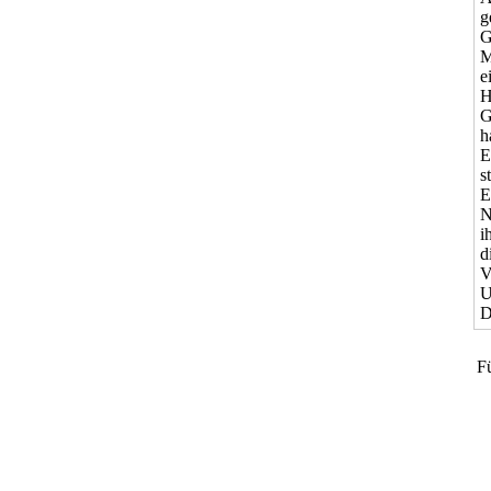
g
G
M
e
H
G
h
E
s
E
N
i
d
V
U
D
Fü