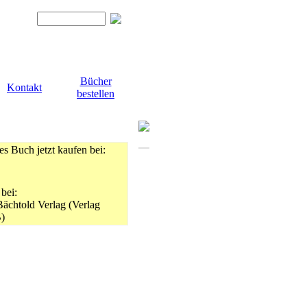
Bücher
Kontakt
bestellen
es Buch jetzt kaufen bei:
 bei:
Bächtold Verlag (Verlag
)