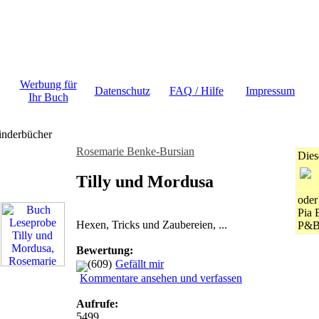
Werbung für
Datenschutz
FAQ / Hilfe
Impressum
Ihr Buch
inderbücher
Rosemarie Benke-Bursian
Dies
Tilly und Mordusa
oder
Pia 
Hexen, Tricks und Zaubereien, ...
P&B
Bewertung:
(609)
Gefällt mir
Kommentare ansehen und verfassen
Aufrufe:
5499