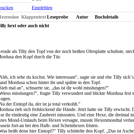
rucken
Empfehlen
Rezension
Klappentext
Leseprobe
Autor
Buchdetails
illy hext oder auch nicht
erade als Tilly den Topf von der noch heißen Ofenplatte schubste, stec
ordusa den Kopf durch die Tür.
Ahh, ich sehe du kochst. Wie interessant", sagte sie und ehe Tilly sich´s
tand Mordusa schon hinter ihr und spähte in den Topf.
Sieh mal an", schnarrte sie, „das ist dir wohl misslungen?"
Wieso misslungen?", fragte Tilly verwundert und blickte Mordusa fest i
ugen.
Na der Eintopf da, der ist ja total verkohlt."
ordusa rieb sich frohlockend die Hände. Jetzt hatte sie Tilly erwischt.
ar ihr eindeutig eine Zauberei missraten. Und eine Hexe, die dreimal i
ines Mond-Umlaufs beim Hexen versagte, musste Hexenmondtal verlass
asein fort-an bei den Halb- und Scheinhexen fristen.
Was heißt denn hier Eintopf?" Tilly schüttelte den Kopf. „Das ist Asche