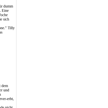
 für dumm
. Eine
 Woche
ie sich
ne." Tilly
as
t dem
er und
n
ver-erbt,
nde nicht