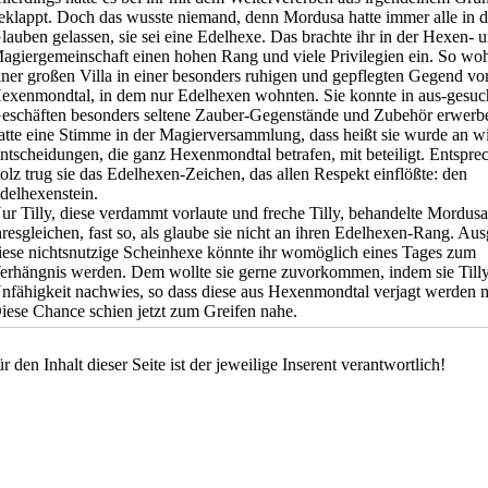
eklappt. Doch das wusste niemand, denn Mordusa hatte immer alle in 
lauben gelassen, sie sei eine Edelhexe. Das brachte ihr in der Hexen- 
agiergemeinschaft einen hohen Rang und viele Privilegien ein. So woh
iner großen Villa in einer besonders ruhigen und gepflegten Gegend vo
exenmondtal, in dem nur Edelhexen wohnten. Sie konnte in aus-gesuc
eschäften besonders seltene Zauber-Gegenstände und Zubehör erwerbe
atte eine Stimme in der Magierversammlung, dass heißt sie wurde an w
ntscheidungen, die ganz Hexenmondtal betrafen, mit beteiligt. Entspre
tolz trug sie das Edelhexen-Zeichen, das allen Respekt einflößte: den
delhexenstein.
ur Tilly, diese verdammt vorlaute und freche Tilly, behandelte Mordus
hresgleichen, fast so, als glaube sie nicht an ihren Edelhexen-Rang. Au
iese nichtsnutzige Scheinhexe könnte ihr womöglich eines Tages zum
erhängnis werden. Dem wollte sie gerne zuvorkommen, indem sie Till
nfähigkeit nachwies, so dass diese aus Hexenmondtal verjagt werden 
iese Chance schien jetzt zum Greifen nahe.
r den Inhalt dieser Seite ist der jeweilige Inserent verantwortlich!