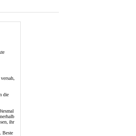
kte
 versah,
n die
 Diesmal
nnerhalb
en, ihr
. Beste