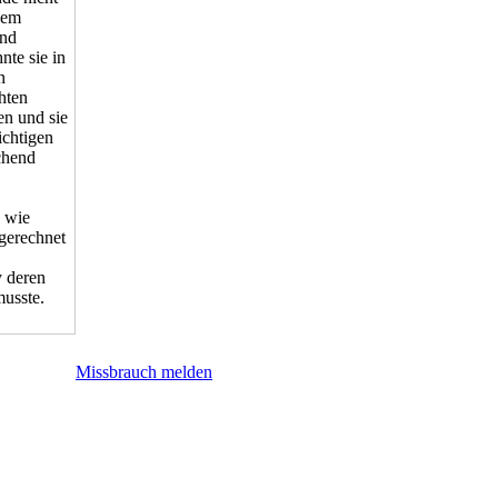
dem
und
nte sie in
n
hten
n und sie
ichtigen
chend
a wie
sgerechnet
y deren
musste.
Missbrauch melden