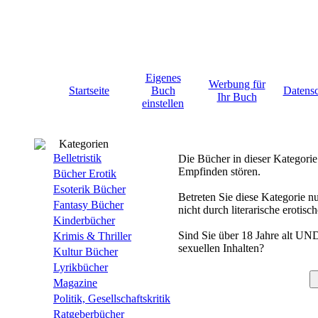
Eigenes
Werbung für
Startseite
Buch
Datens
Ihr Buch
einstellen
Kategorien
Belletristik
Die Bücher in dieser Kategorie
Empfinden stören.
Bücher Erotik
Esoterik Bücher
Betreten Sie diese Kategorie nu
Fantasy Bücher
nicht durch literarische erotisc
Kinderbücher
Sind Sie über 18 Jahre alt UN
Krimis & Thriller
sexuellen Inhalten?
Kultur Bücher
Lyrikbücher
Magazine
Politik, Gesellschaftskritik
Ratgeberbücher